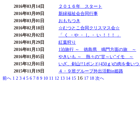
2016年03月14日
２０１６年 スタート
2016年03月09日
新緑福祉会合同行事
2016年03月01日
おもちつき
2016年02月18日
☆むつとこ合同クリスマス会☆
2016年02月02日
「 く ・や ・ し ・ い ！！！ 」
2016年01月29日
紅葉狩り
2016年01月13日
1泊旅行 ～ 徳島県 鳴門方面の旅 ～
2016年01月05日
やきいも ～ 熱々の“甘～い”イモ ～
2015年12月01日
いざ、剣山!!1ポンド(450ｇ)の肉を食いつ
2015年11月19日
４・９班グループ外出活動in姫路
16
前へ
1
2
3
4
5
6
7
8
9
10
11
12
13
14
15
17
18
次へ