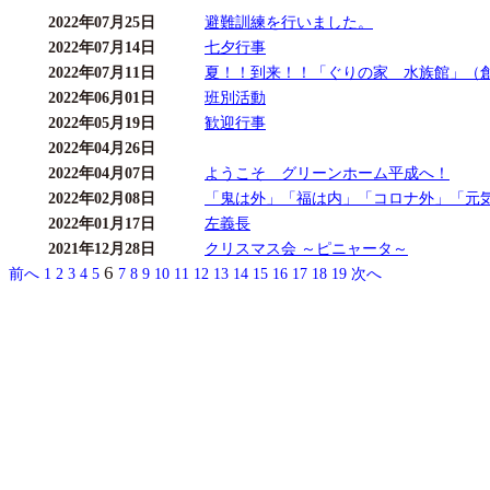
2022年07月25日
避難訓練を行いました。
2022年07月14日
七夕行事
2022年07月11日
夏！！到来！！「ぐりの家 水族館」（
2022年06月01日
班別活動
2022年05月19日
歓迎行事
2022年04月26日
2022年04月07日
ようこそ グリーンホーム平成へ！
2022年02月08日
「鬼は外」「福は内」「コロナ外」「元気
2022年01月17日
左義長
2021年12月28日
クリスマス会 ～ピニャータ～
6
前へ
1
2
3
4
5
7
8
9
10
11
12
13
14
15
16
17
18
19
次へ